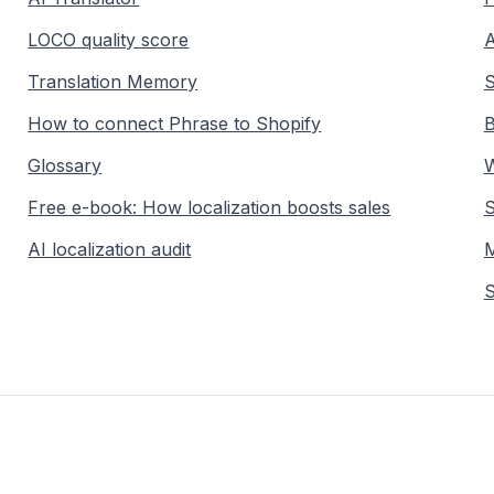
LOCO quality score
A
Translation Memory
S
How to connect Phrase to Shopify
B
Glossary
W
Free e-book: How localization boosts sales
S
AI localization audit
M
S