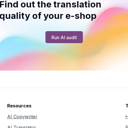
Find out the translation
quality of your e-shop
Run AI audit
Resources
T
AI Copywriter
H
AI Translator
P