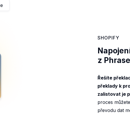
ce
SHOPIFY
Napojení
z Phrase
Řešíte překla
překlady k pr
zalistovat je
proces můžete 
převodu dat m