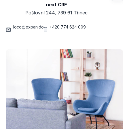
next CRE
Poštovní 244, 739 61 Třinec
loco@expan.do
+420 774 624 009