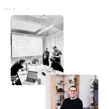
Méně operativy.
Méně ruční práce.
Více času na expanzi, výkon a obchod.
Přidejte se k nám
