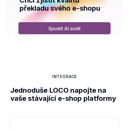
Chci zjistit kvalitu
překladu svého e-shopu
Spustit AI audit
INTEGRACE
Jednoduše LOCO napojte na
vaše stávající e-shop platformy