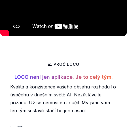
⛰ PROČ LOCO
LOCO není jen aplikace. Je to celý tým.
Kvalita a konzistence vašeho obsahu rozhodují o
úspěchu v dnešním světě AI. Nezůstávejte
pozadu. Už se nemusíte nic učit. My jsme vám
ten tým sestavili stačí ho jen nasadit.