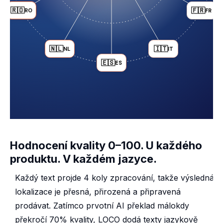
🇫🇷
🇷🇴
FR
RO
🇮🇹
🇳🇱
IT
NL
🇪🇸
ES
Hodnocení kvality 0–100. U každého
produktu. V každém jazyce.
Každý text projde 4 koly zpracování, takže výsledná
lokalizace je přesná, přirozená a připravená
prodávat. Zatímco prvotní AI překlad málokdy
překročí 70% kvality, LOCO dodá texty jazykově