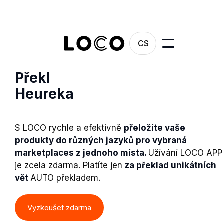
CS
Překlady na srovnávači
Heureka
S LOCO rychle a efektivně
přeložíte vaše
produkty do různých jazyků pro vybraná
marketplaces z jednoho místa.
Užívání LOCO APP
je zcela zdarma. Platíte jen
za překlad unikátních
vět
AUTO překladem.
Vyzkoušet zdarma