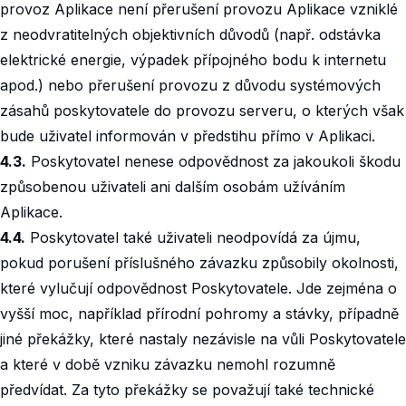
provoz Aplikace není přerušení provozu Aplikace vzniklé
z neodvratitelných objektivních důvodů (např. odstávka
elektrické energie, výpadek přípojného bodu k internetu
apod.) nebo přerušení provozu z důvodu systémových
zásahů poskytovatele do provozu serveru, o kterých však
bude uživatel informován v předstihu přímo v Aplikaci.
4.3.
Poskytovatel nenese odpovědnost za jakoukoli škodu
způsobenou uživateli ani dalším osobám užíváním
Aplikace.
4.4.
Poskytovatel také uživateli neodpovídá za újmu,
pokud porušení příslušného závazku způsobily okolnosti,
které vylučují odpovědnost Poskytovatele. Jde zejména o
vyšší moc, například přírodní pohromy a stávky, případně
jiné překážky, které nastaly nezávisle na vůli Poskytovatele
a které v době vzniku závazku nemohl rozumně
předvídat. Za tyto překážky se považují také technické