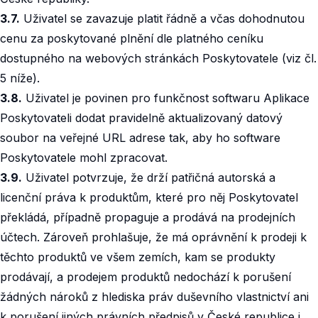
3.7.
Uživatel se zavazuje platit řádně a včas dohodnutou
cenu za poskytované plnění dle platného ceníku
dostupného na webových stránkách Poskytovatele (viz čl.
5 níže).
3.8.
Uživatel je povinen pro funkčnost softwaru Aplikace
Poskytovateli dodat pravidelně aktualizovaný datový
soubor na veřejné URL adrese tak, aby ho software
Poskytovatele mohl zpracovat.
3.9.
Uživatel potvrzuje, že drží patřičná autorská a
licenční práva k produktům, které pro něj Poskytovatel
překládá, případně propaguje a prodává na prodejních
účtech. Zároveň prohlašuje, že má oprávnění k prodeji k
těchto produktů ve všem zemích, kam se produkty
prodávají, a prodejem produktů nedochází k porušení
žádných nároků z hlediska práv duševního vlastnictví ani
k porušení jiných právních předpisů v České republice i