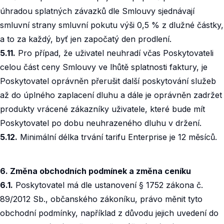
úhradou splatných závazků dle Smlouvy sjednávají
smluvní strany smluvní pokutu výši 0,5 % z dlužné částky,
a to za každý, byť jen započatý den prodlení.
5.11.
Pro případ, že uživatel neuhradí včas Poskytovateli
celou část ceny Smlouvy ve lhůtě splatnosti faktury, je
Poskytovatel oprávněn přerušit další poskytování služeb
až do úplného zaplacení dluhu a dále je oprávněn zadržet
produkty vrácené zákazníky uživatele, které bude mít
Poskytovatel po dobu neuhrazeného dluhu v držení.‍
5.12.
Minimální délka trvání tarifu Enterprise je 12 měsíců.
6. Změna obchodních podmínek a změna ceníku
6.1.
Poskytovatel má dle ustanovení § 1752 zákona č.
89/2012 Sb., občanského zákoníku, právo měnit tyto
obchodní podmínky, například z důvodu jejich uvedení do