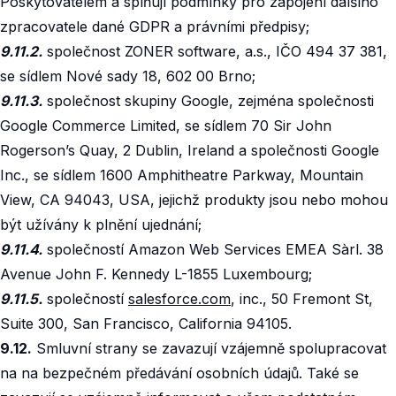
Poskytovatelem a splňují podmínky pro zapojení dalšího
zpracovatele dané GDPR a právními předpisy;
9.11.2.
společnost ZONER software, a.s., IČO 494 37 381,
se sídlem Nové sady 18, 602 00 Brno;
9.11.3.
společnost skupiny Google, zejména společnosti
Google Commerce Limited, se sídlem 70 Sir John
Rogerson’s Quay, 2 Dublin, Ireland a společnosti Google
Inc., se sídlem 1600 Amphitheatre Parkway, Mountain
View, CA 94043, USA, jejichž produkty jsou nebo mohou
být užívány k plnění ujednání;
9.11.4.
společností Amazon Web Services EMEA Sàrl. 38
Avenue John F. Kennedy L-1855 Luxembourg;
9.11.5.
společností
salesforce.com
, inc., 50 Fremont St,
Suite 300, San Francisco, California 94105.
9.12.
Smluvní strany se zavazují vzájemně spolupracovat
na na bezpečném předávání osobních údajů. Také se