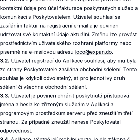
kontaktní údaje pro účel fakturace poskytnutých služeb a
komunikaci s Poskytovatelem. Uživatel souhlasí se
zasíláním faktur na registrační e-mail a je povinen
udržovat své kontaktní údaje aktuální. Změnu lze provést
prostřednictvím uživatelského rozhraní platformy nebo
písemně na e-mailovou adresu
loco@expan.do
.
3.2.
Uživatel registrací do Aplikace souhlasí, aby mu byla
ze strany Poskytovatele zasílána obchodní sdělení. Tento
souhlas je kdykoli odvolatelný, ať pro jednotlivý druh
sdělení či všechna obchodní sdělení.
3.3.
Uživatel je povinen chránit poskytnutá přístupová
jména a hesla ke zřízeným službám v Aplikaci a
programovým prostředkům serveru před zneužitím třetí
stranou. Za případné zneužití nenese Poskytovatel
odpovědnost.
3.4.
Aplikace, včetně její mobilní verze, je dle zákona č.