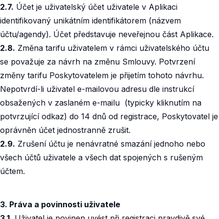
2.7.
Účet je uživatelský účet uživatele v Aplikaci
identifikovaný unikátním identifikátorem (názvem
účtu/agendy). Účet představuje neveřejnou část Aplikace.‍
2.8.
Změna tarifu uživatelem v rámci uživatelského účtu
se považuje za návrh na změnu Smlouvy. Potvrzení
změny tarifu Poskytovatelem je přijetím tohoto návrhu.
Nepotvrdí-li uživatel e-mailovou adresu dle instrukcí
obsažených v zaslaném e-mailu (typicky kliknutím na
potvrzující odkaz) do 14 dnů od registrace, Poskytovatel je
oprávněn účet jednostranně zrušit.‍
2.9.
Zrušení účtu je nenávratné smazání jednoho nebo
všech účtů uživatele a všech dat spojených s rušeným
účtem.
3. Práva a povinnosti uživatele
3.1.
Uživatel je povinen uvést při registraci pravdivě své