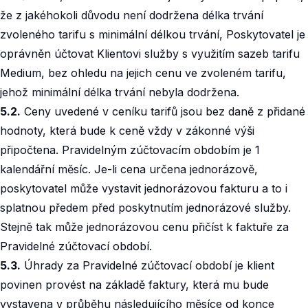
že z jakéhokoli důvodu není dodržena délka trvání
zvoleného tarifu s minimální délkou trvání, Poskytovatel je
oprávněn účtovat Klientovi služby s využitím sazeb tarifu
Medium, bez ohledu na jejich cenu ve zvoleném tarifu,
jehož minimální délka trvání nebyla dodržena.‍
5.2.
Ceny uvedené v ceníku tarifů jsou bez daně z přidané
hodnoty, která bude k ceně vždy v zákonné výši
připočtena. Pravidelným zúčtovacím obdobím je 1
kalendářní měsíc. Je-li cena určena jednorázově,
poskytovatel může vystavit jednorázovou fakturu a to i
splatnou předem před poskytnutím jednorázové služby.
Stejně tak může jednorázovou cenu přičíst k faktuře za
Pravidelné zúčtovací období.‍
5.3.
Úhrady za Pravidelné zúčtovací období je klient
povinen provést na základě faktury, která mu bude
vystavena v průběhu následujícího měsíce od konce