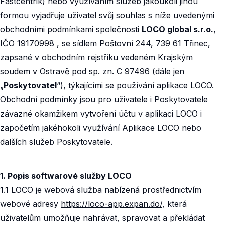
Fastcentrik) nebo využíváním služeb jakoukoli jinou
formou vyjadřuje uživatel svůj souhlas s níže uvedenými
obchodními podmínkami společnosti
LOCO global s.r.o.
,
IČO 19170998 , se sídlem Poštovní 244, 739 61 Třinec,
zapsané v obchodním rejstříku vedeném Krajským
soudem v Ostravě pod sp. zn. C 97496 (dále jen
„
Poskytovatel
“), týkajícími se používání aplikace LOCO.
Obchodní podmínky jsou pro uživatele i Poskytovatele
závazné okamžikem vytvoření účtu v aplikaci LOCO i
započetím jakéhokoli využívání Aplikace LOCO nebo
dalších služeb Poskytovatele.
1. Popis softwarové služby LOCO‍
1.1 LOCO je webová služba nabízená prostřednictvím
webové adresy
https://loco-app.expan.do/
, která
uživatelům umožňuje nahrávat, spravovat a překládat