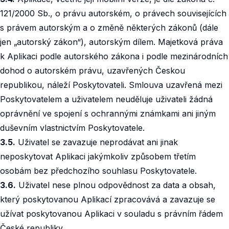
121/2000 Sb., o právu autorském, o právech souvisejících
s právem autorským a o změně některých zákonů (dále
jen „autorský zákon“), autorským dílem. Majetková práva
k Aplikaci podle autorského zákona i podle mezinárodních
dohod o autorském právu, uzavřených Českou
republikou, náleží Poskytovateli. Smlouva uzavřená mezi
Poskytovatelem a uživatelem neuděluje uživateli žádná
oprávnění ve spojení s ochrannými známkami ani jiným
duševním vlastnictvím Poskytovatele.
3.5.
Uživatel se zavazuje neprodávat ani jinak
neposkytovat Aplikaci jakýmkoliv způsobem třetím
osobám bez předchozího souhlasu Poskytovatele.
3.6.
Uživatel nese plnou odpovědnost za data a obsah,
který poskytovanou Aplikací zpracovává a zavazuje se
užívat poskytovanou Aplikaci v souladu s právním řádem
České republiky.