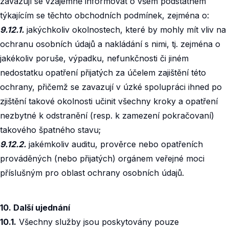
zavazují se vzájemně informovat o všem podstatném
týkajícím se těchto obchodních podmínek, zejména o:
9.12.1.
jakýchkoliv okolnostech, které by mohly mít vliv na
ochranu osobních údajů a nakládání s nimi, tj. zejména o
jakékoliv poruše, výpadku, nefunkčnosti či jiném
nedostatku opatření přijatých za účelem zajištění této
ochrany, přičemž se zavazují v úzké spolupráci ihned po
zjištění takové okolnosti učinit všechny kroky a opatření
nezbytné k odstranění (resp. k zamezení pokračovaní)
takového špatného stavu;
9.12.2.
jakémkoliv auditu, prověrce nebo opatřeních
prováděných (nebo přijatých) orgánem veřejné moci
příslušným pro oblast ochrany osobních údajů.
10. Další ujednání
10.1.
Všechny služby jsou poskytovány pouze