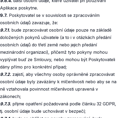
9.6.4.
další osobní údaje, které uživatel při používání
Aplikace poskytne.
9.7.
Poskytovatel se v souvislosti se zpracováním
osobních údajů zavazuje, že:
9.7.1.
bude zpracovávat osobní údaje pouze na základě
doložených pokynů uživatele (a to i v otázkách předání
osobních údajů do třetí země nebo jejich předání
mezinárodní organizaci), přičemž tyto pokyny mohou
vyplývat buď ze Smlouvy, nebo mohou být Poskytovateli
dány přímo pro konkrétní případ;
9.7.2.
zajistí, aby všechny osoby oprávněné zpracovávat
osobní údaje byly zavázány k mlčenlivosti nebo aby se na
ně vztahovala povinnost mlčenlivosti upravená v
zákonech;
9.7.3.
přijme opatření požadovaná podle článku 32 GDPR,
tj. osobní údaje bude uchovávat v bezpečí;