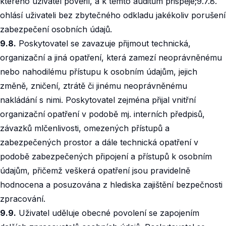
kterého uživatel pověřil, a k těmto auditům přispěje;9.7.8.
ohlásí uživateli bez zbytečného odkladu jakékoliv porušení
zabezpečení osobních údajů.
9.8.
Poskytovatel se zavazuje přijmout technická,
organizační a jiná opatření, která zamezí neoprávněnému
nebo nahodilému přístupu k osobním údajům, jejich
změně, zničení, ztrátě či jinému neoprávněnému
nakládání s nimi. Poskytovatel zejména přijal vnitřní
organizační opatření v podobě mj. interních předpisů,
závazků mlčenlivosti, omezených přístupů a
zabezpečených prostor a dále technická opatření v
podobě zabezpečených připojení a přístupů k osobním
údajům, přičemž veškerá opatření jsou pravidelně
hodnocena a posuzována z hlediska zajištění bezpečnosti
zpracování.
9.9.
Uživatel uděluje obecné povolení se zapojením