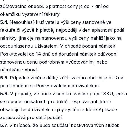
zúčtovacího období. Splatnost ceny je do 7 dní od
okamžiku vystavení faktury.‍
5.4.
Nesouhlasí-li uživatel s výší ceny stanovené ve
faktuře či výzvě k platbě, nejpozději v den splatnosti podá
námitky, jinak je na stanovenou výši ceny nahlíží jako na
odsouhlasenou uživatelem. V případě podání námitek
Poskytovatel do 14 dnů od doručení námitek odůvodní
stanovenou cenu podrobným vyúčtováním, nebo
námitkám vyhoví.‍
5.5.
Případná změna délky zúčtovacího období je možná
po dohodě mezi Poskytovatelem a uživatelem.‍
5.6.
V případě, že bude v ceníku uveden počet SKU, jedná
se o počet unikátních produktů, resp. variant, které
obsahuje feed uživatele či jiný systém a které Aplikace
zpracovává pro další použití.‍
5.7.
V případě, že bude součástí poskytovaných služeb