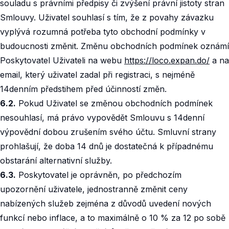
souladu s právními předpisy či zvýšení právní jistoty stran
Smlouvy. Uživatel souhlasí s tím, že z povahy závazku
vyplývá rozumná potřeba tyto obchodní podmínky v
budoucnosti změnit. Změnu obchodních podmínek oznámí
Poskytovatel Uživateli na webu
https://loco.expan.do/
a na
email, který uživatel zadal při registraci, s nejméně
14denním předstihem před účinností změn.‍
6.2.
Pokud Uživatel se změnou obchodních podmínek
nesouhlasí, má právo vypovědět Smlouvu s 14denní
výpovědní dobou zrušením svého účtu. Smluvní strany
prohlašují, že doba 14 dnů je dostatečná k případnému
obstarání alternativní služby.‍
6.3.
Poskytovatel je oprávněn, po předchozím
upozornění uživatele, jednostranně změnit ceny
nabízených služeb zejména z důvodů uvedení nových
funkcí nebo inflace, a to maximálně o 10 % za 12 po sobě