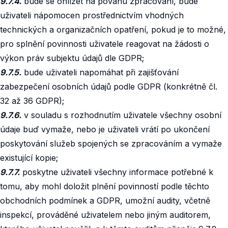
9.7.4.
bude se ohlížet na povahu zpracování, bude
uživateli nápomocen prostřednictvím vhodných
technických a organizačních opatření, pokud je to možné,
pro splnění povinnosti uživatele reagovat na žádosti o
výkon práv subjektu údajů dle GDPR;
9.7.5.
bude uživateli napomáhat při zajišťování
zabezpečení osobních údajů podle GDPR (konkrétně čl.
32 až 36 GDPR);
9.7.6.
v souladu s rozhodnutím uživatele všechny osobní
údaje buď vymaže, nebo je uživateli vrátí po ukončení
poskytování služeb spojených se zpracováním a vymaže
existující kopie;
9.7.7.
poskytne uživateli všechny informace potřebné k
tomu, aby mohl doložit plnění povinností podle těchto
obchodních podmínek a GDPR, umožní audity, včetně
inspekcí, prováděné uživatelem nebo jiným auditorem,