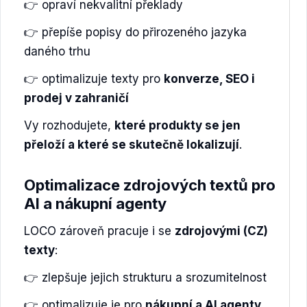
👉 opraví nekvalitní překlady
👉 přepíše popisy do přirozeného jazyka
daného trhu
👉 optimalizuje texty pro
konverze, SEO i
prodej v zahraničí
Vy rozhodujete,
které produkty se jen
přeloží a které se skutečně lokalizují
.
Optimalizace zdrojových textů pro
AI a nákupní agenty
LOCO zároveň pracuje i se
zdrojovými (CZ)
texty
:
👉 zlepšuje jejich strukturu a srozumitelnost
👉 optimalizuje je pro
nákupní a AI agenty