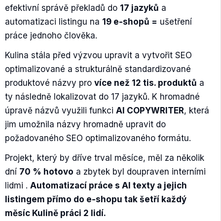
efektivní správě překladů do
17 jazyků
a
automatizaci listingu na
19 e-shopů =
ušetření
práce jednoho člověka.
Kulina stála před výzvou upravit a vytvořit SEO
optimalizované a strukturálně standardizované
produktové názvy pro
více než 12 tis. produktů
a
ty následně lokalizovat do 17 jazyků. K hromadné
úpravě názvů využili funkci
AI COPYWRITER
, která
jim umožnila názvy hromadně upravit do
požadovaného SEO optimalizovaného formátu.
Projekt, který by dříve trval měsíce, měl za několik
dní
70 % hotovo
a zbytek byl doupraven interními
lidmi .
Automatizací práce s AI texty a jejich
listingem přímo do e-shopu tak šetří každý
měsíc Kulině práci 2 lidí.